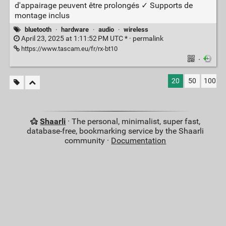
d'appairage peuvent être prolongés ✓ Supports de
montage inclus
bluetooth
·
hardware
·
audio
·
wireless
April 23, 2025 at 1:11:52 PM UTC * ·
permalink
https://www.tascam.eu/fr/rx-bt10
·
20
50
100
Shaarli
· The personal, minimalist, super fast,
database-free, bookmarking service by the Shaarli
community ·
Documentation