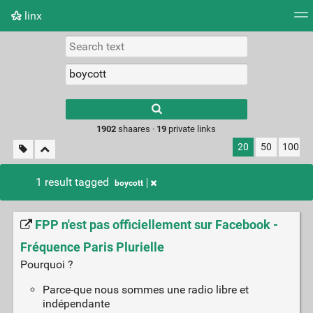
linx
Tag cloud
Picture wall
Daily
RSS Feed
Logi
Type 1 or more
characters for
results.
1902
shaares ·
19
private links
20
50
100
1 result tagged
boycott
FPP n'est pas officiellement sur Facebook -
Fréquence Paris Plurielle
Pourquoi ?
Parce-que nous sommes une radio libre et
indépendante