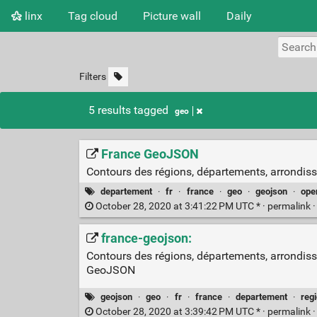
linx
Tag cloud
Picture wall
Daily
Filters
5 results tagged
geo
France GeoJSON
Contours des régions, départements, arrondi
departement
·
fr
·
france
·
geo
·
geojson
·
ope
October 28, 2020 at 3:41:22 PM UTC * ·
permalink
france-geojson:
Contours des régions, départements, arrondis
GeoJSON
geojson
·
geo
·
fr
·
france
·
departement
·
reg
October 28, 2020 at 3:39:42 PM UTC * ·
permalink