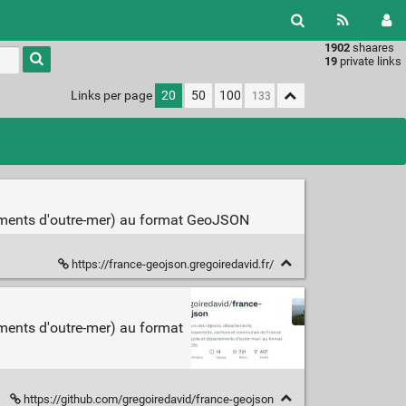
1902
shaares
Type 1 or
19
private links
more
characters
Links per page
20
50
100
for
results.
ements d'outre-mer) au format GeoJSON
https://france-geojson.gregoiredavid.fr/
ments d'outre-mer) au format
https://github.com/gregoiredavid/france-geojson