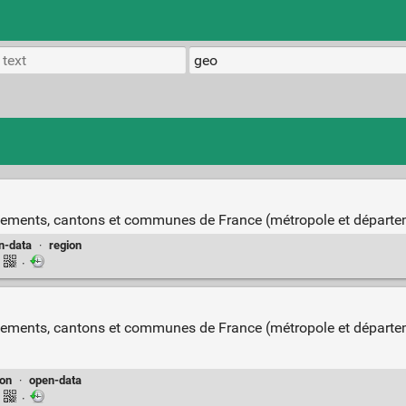
ssements, cantons et communes de France (métropole et départ
n-data
·
region
·
·
sements, cantons et communes de France (métropole et départe
ion
·
open-data
·
·