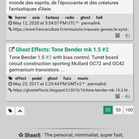
monde des esprits, de l’épouvante et des créatures
fantastiques d'Asie.
horror
·
asia
·
fantasy
·
radio
·
ghost
·
hell
May 12, 2020 at 5:54:07 PM UTC * ·
permalink
https://www.franceculture.fr/emissions/mauvais-genres/le-syndrome-de-florence-ou-les-mondes-de-cestac-0
·
Ghost Effects: Tone Bender mk 1.5 #2
Tone Bender 1.5
#2
with bias control. Turret board
circuit construction sporting Mullard OC72 and OC42
germanium transistors. ...
effect
·
pedal
·
ghost
·
fuzz
·
music
May 23, 2017 at 2:29:44 PM GMT+2 * ·
permalink
https://ghosteffects.blogspot.fr/2010/10/tone-bender-mk-15-2.html?m=1
·
20
50
100
Shaarli
· The personal, minimalist, super fast,