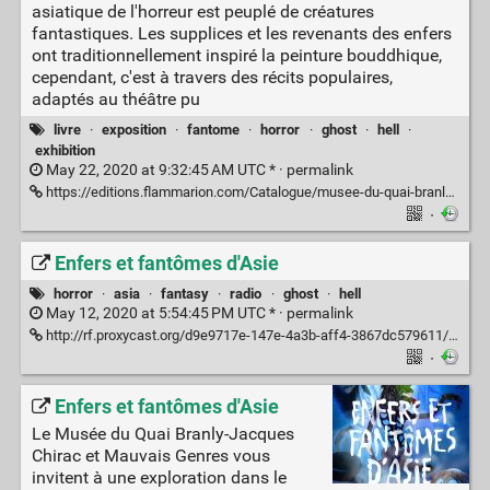
asiatique de l'horreur est peuplé de créatures
fantastiques. Les supplices et les revenants des enfers
ont traditionnellement inspiré la peinture bouddhique,
cependant, c'est à travers des récits populaires,
adaptés au théâtre pu
livre
·
exposition
·
fantome
·
horror
·
ghost
·
hell
·
exhibition
May 22, 2020 at 9:32:45 AM UTC * ·
permalink
https://editions.flammarion.com/Catalogue/musee-du-quai-branly/enfers-et-fantomes-dasie
·
Enfers et fantômes d'Asie
horror
·
asia
·
fantasy
·
radio
·
ghost
·
hell
May 12, 2020 at 5:54:45 PM UTC * ·
permalink
http://rf.proxycast.org/d9e9717e-147e-4a3b-aff4-3867dc579611/10070-09.05.2020-ITEMA_22336410-0-1779455909.mp3
·
Enfers et fantômes d'Asie
Le Musée du Quai Branly-Jacques
Chirac et Mauvais Genres vous
invitent à une exploration dans le