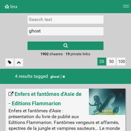
linx
Tag cloud
Picture wall
Daily
RSS Feed
Logi
Type 1 or more
characters for
results.
1902
shaares ·
19
private links
20
50
100
4 results tagged
ghost
Enfers et fantômes d'Asie de
- Editions Flammarion
Enfers et fantômes d'Asie :
présentation du livre de publié aux
Editions Flammarion. Fantômes vengeurs et affamés,
spectres de la jungle et vampires sauteurs... Le monde