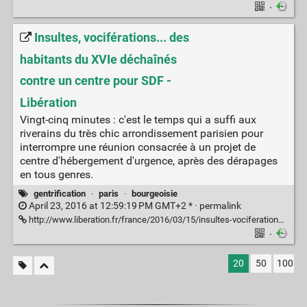
·
Insultes, vociférations... des
habitants du XVIe déchaînés
contre un centre pour SDF -
Libération
Vingt-cinq minutes : c'est le temps qui a suffi aux
riverains du très chic arrondissement parisien pour
interrompre une réunion consacrée à un projet de
centre d'hébergement d'urgence, après des dérapages
en tous genres.
gentrification
·
paris
·
bourgeoisie
April 23, 2016 at 12:59:19 PM GMT+2 * ·
permalink
http://www.liberation.fr/france/2016/03/15/insultes-vociferations-des-habitants-du-xvie-dechaines-contre-un-centre-pour-sdf_1439624
·
20
50
100