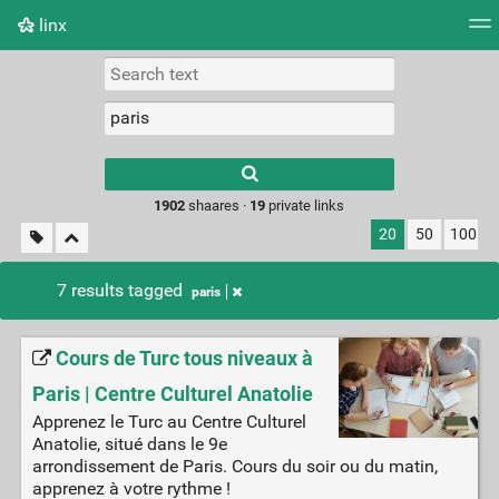
linx
Tag cloud
Picture wall
Daily
RSS Feed
Logi
Type 1 or more
characters for
results.
1902
shaares ·
19
private links
20
50
100
7 results tagged
paris
Cours de Turc tous niveaux à
Paris | Centre Culturel Anatolie
Apprenez le Turc au Centre Culturel
Anatolie, situé dans le 9e
arrondissement de Paris. Cours du soir ou du matin,
apprenez à votre rythme !