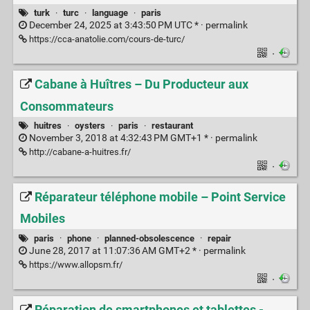
turk
·
turc
·
language
·
paris
December 24, 2025 at 3:43:50 PM UTC * ·
permalink
https://cca-anatolie.com/cours-de-turc/
·
Cabane à Huîtres – Du Producteur aux
Consommateurs
huitres
·
oysters
·
paris
·
restaurant
November 3, 2018 at 4:32:43 PM GMT+1 * ·
permalink
http://cabane-a-huitres.fr/
·
Réparateur téléphone mobile – Point Service
Mobiles
paris
·
phone
·
planned-obsolescence
·
repair
June 28, 2017 at 11:07:36 AM GMT+2 * ·
permalink
https://www.allopsm.fr/
·
Réparation de smartphones et tablettes -