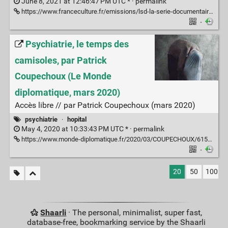
June 8, 2021 at 12:46:47 PM UTC * ·
permalink
https://www.franceculture.fr/emissions/lsd-la-serie-documentaire/psychiatrie-la-folie-ordinaire-14-la-part-de-folie-en-nous
·
Psychiatrie, le temps des
camisoles, par Patrick
Coupechoux (Le Monde
diplomatique, mars 2020)
Accès libre // par Patrick Coupechoux (mars 2020)
psychiatrie
·
hopital
May 4, 2020 at 10:33:43 PM UTC * ·
permalink
https://www.monde-diplomatique.fr/2020/03/COUPECHOUX/61506
·
20
50
100
Shaarli
· The personal, minimalist, super fast,
database-free, bookmarking service by the Shaarli