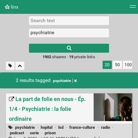
linx
Tag cloud
Picture wall
Daily
RSS Feed
Logi
Type 1 or more
characters for
results.
1902
shaares ·
19
private links
20
50
100
2 results tagged
psychiatrie
La part de folie en nous - Ép.
1/4 - Psychiatrie : la folie
ordinaire
psychiatrie
·
hopital
·
lsd
·
france-culture
·
radio
·
podcast
·
serie
·
prison