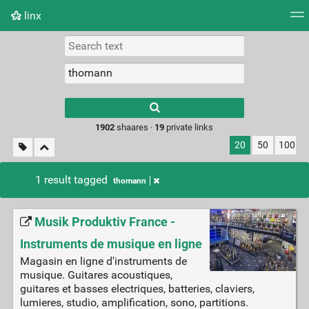
linx
Tag cloud
Picture wall
Daily
RSS Feed
Logi
Type 1 or more
characters for
results.
1902
shaares ·
19
private links
20
50
100
1 result tagged
thomann
Musik Produktiv France -
Instruments de musique en ligne
Magasin en ligne d'instruments de
musique. Guitares acoustiques,
guitares et basses electriques, batteries, claviers,
lumieres, studio, amplification, sono, partitions.