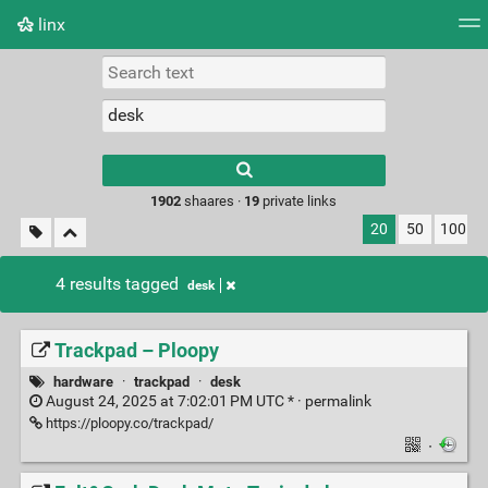
linx
Tag cloud
Picture wall
Daily
RSS Feed
Logi
Type 1 or more
characters for
results.
1902
shaares ·
19
private links
20
50
100
4 results tagged
desk
Trackpad – Ploopy
hardware
·
trackpad
·
desk
August 24, 2025 at 7:02:01 PM UTC * ·
permalink
https://ploopy.co/trackpad/
·