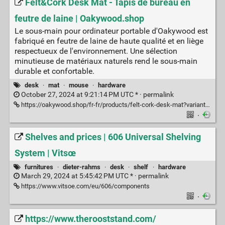
Felt&Cork Desk Mat - Tapis de bureau en
feutre de laine | Oakywood.shop
Le sous-main pour ordinateur portable d'Oakywood est
fabriqué en feutre de laine de haute qualité et en liège
respectueux de l'environnement. Une sélection
minutieuse de matériaux naturels rend le sous-main
durable et confortable.
desk
·
mat
·
mouse
·
hardware
October 27, 2024 at 9:21:14 PM UTC * ·
permalink
https://oakywood.shop/fr-fr/products/felt-cork-desk-mat?variant=40323708321853
·
Shelves and prices | 606 Universal Shelving
System | Vitsœ
furnitures
·
dieter-rahms
·
desk
·
shelf
·
hardware
March 29, 2024 at 5:45:42 PM UTC * ·
permalink
https://www.vitsoe.com/eu/606/components
·
https://www.therooststand.com/