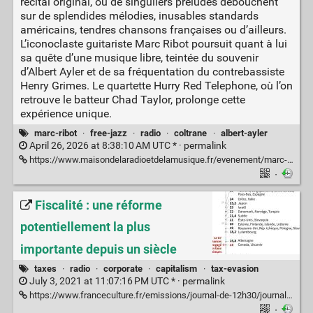
récital original, où de singuliers préludes débouchent
sur de splendides mélodies, inusables standards
américains, tendres chansons françaises ou d’ailleurs.
L’iconoclaste guitariste Marc Ribot poursuit quant à lui
sa quête d’une musique libre, teintée du souvenir
d’Albert Ayler et de sa fréquentation du contrebassiste
Henry Grimes. Le quartette Hurry Red Telephone, où l’on
retrouve le batteur Chad Taylor, prolonge cette
expérience unique.
marc-ribot
·
free-jazz
·
radio
·
coltrane
·
albert-ayler
April 26, 2026 at 8:38:10 AM UTC * ·
permalink
https://www.maisondelaradioetdelamusique.fr/evenement/marc-ribot-couturier-pifarely
·
Fiscalité : une réforme
potentiellement la plus
importante depuis un siècle
taxes
·
radio
·
corporate
·
capitalism
·
tax-evasion
July 3, 2021 at 11:07:16 PM UTC * ·
permalink
https://www.franceculture.fr/emissions/journal-de-12h30/journal-de-12h30-du-vendredi-02-juillet-2021
·