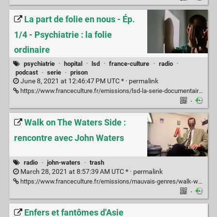
La part de folie en nous - Ép.
1/4 - Psychiatrie : la folie
ordinaire
psychiatrie
·
hopital
·
lsd
·
france-culture
·
radio
·
podcast
·
serie
·
prison
June 8, 2021 at 12:46:47 PM UTC * ·
permalink
https://www.franceculture.fr/emissions/lsd-la-serie-documentaire/psychiatrie-la-folie-ordinaire-14-la-part-de-folie-en-nous
·
Walk on The Waters Side :
rencontre avec John Waters
radio
·
john-waters
·
trash
March 28, 2021 at 8:57:39 AM UTC * ·
permalink
https://www.franceculture.fr/emissions/mauvais-genres/walk-waters-side-rencontre-avec-john-waters
·
Enfers et fantômes d'Asie