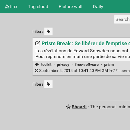
linx
Tag cloud
Picture wall
Daily
Filters
Prism Break : Se libérer de l'emprise d
Les révélations de Edward Snowden nous ont ou
Pour reprendre en main une partie de sa vie num
toolkit
·
privacy
·
free-software
·
prism
September 4, 2014 at 10:41:40 PM GMT+2 * ·
perm
Filters
Shaarli
· The personal, minim