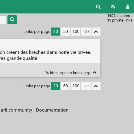
1902
shaares
Type 1 or
19
private links
more
characters
Links per page
20
50
100
for
results.
n créent des brèches dans notre vie privée.
très grande qualité
https://prism-break.org/
Links per page
20
50
100
aarli community ·
Documentation